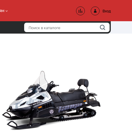
ям
Вход