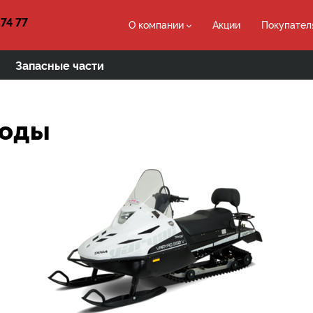
 74 77
О компании
Акции
Покупател
Запасные части
ходы