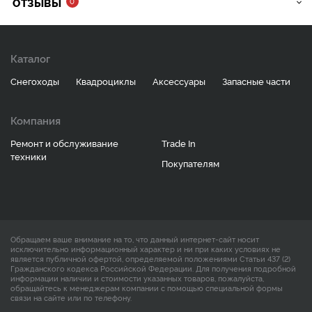
ОТЗЫВЫ
0
Каталог
Снегоходы
Квадроциклы
Аксессуары
Запасные части
Компания
Ремонт и обслуживание
Trade In
техники
Покупателям
Обращаем ваше внимание на то, что данный интернет-сайт носит
исключительно информационный характер и ни при каких условиях не
является публичной офертой, определяемой положениями Статьи 437 (2)
Гражданского кодекса Российской Федерации. Для получения подробной
информации наличии и стоимости указанных товаров, пожалуйста,
обращайтесь к менеджерам компании с помощью специальной формы
связи на сайте или по телефону.