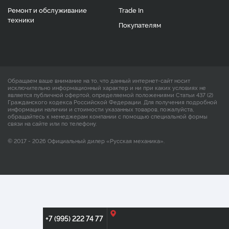
Ремонт и обслуживание
Trade In
техники
Покупателям
Обращаем ваше внимание на то, что данный интернет-сайт носит
исключительно информационный характер и ни при каких условиях не
является публичной офертой, определяемой положениями Статьи 437 (2)
Гражданского кодекса Российской Федерации. Для получения подробной
информации наличии и стоимости указанных товаров, пожалуйста,
обращайтесь к менеджерам компании с помощью специальной формы
связи на сайте или по телефону.
© 2017 - 2026 Официальный дилер «Русская механика».
+7 (995) 222 74 77