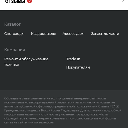
ОТЗЫВЫ
0
Каталог
Снегоходы
Квадроциклы
Аксессуары
Запасные части
Компания
Ремонт и обслуживание
Trade In
техники
Покупателям
Обращаем ваше внимание на то, что данный интернет-сайт носит
исключительно информационный характер и ни при каких условиях не
является публичной офертой, определяемой положениями Статьи 437 (2)
Гражданского кодекса Российской Федерации. Для получения подробной
информации наличии и стоимости указанных товаров, пожалуйста,
обращайтесь к менеджерам компании с помощью специальной формы
связи на сайте или по телефону.