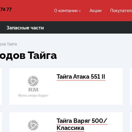
 74 77
О компании
Акции
Покупател
Запасные части
дов Тайга
одов Тайга
Тайга Атака 551 II
Тайга Варяг 500/
Классика