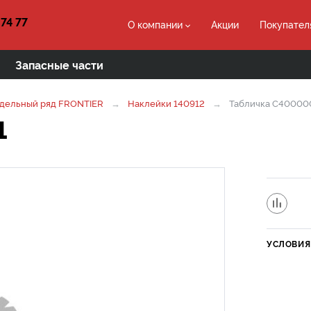
 74 77
О компании
Акции
Покупател
Запасные части
дельный ряд FRONTIER
Наклейки 140912
Табличка C40000
1
УСЛОВИЯ