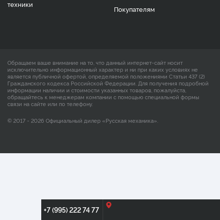
техники
Покупателям
Обращаем ваше внимание на то, что данный интернет-сайт носит
исключительно информационный характер и ни при каких условиях не
является публичной офертой, определяемой положениями Статьи 437 (2)
Гражданского кодекса Российской Федерации. Для получения подробной
информации наличии и стоимости указанных товаров, пожалуйста,
обращайтесь к менеджерам компании с помощью специальной формы
связи на сайте или по телефону.
© 2017 - 2026 Официальный дилер «Русская механика».
+7 (995) 222 74 77