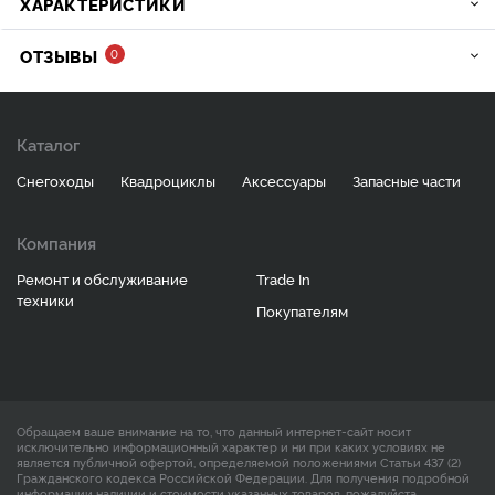
ХАРАКТЕРИСТИКИ
ОТЗЫВЫ
0
Каталог
Снегоходы
Квадроциклы
Аксессуары
Запасные части
Компания
Ремонт и обслуживание
Trade In
техники
Покупателям
Обращаем ваше внимание на то, что данный интернет-сайт носит
исключительно информационный характер и ни при каких условиях не
является публичной офертой, определяемой положениями Статьи 437 (2)
Гражданского кодекса Российской Федерации. Для получения подробной
информации наличии и стоимости указанных товаров, пожалуйста,