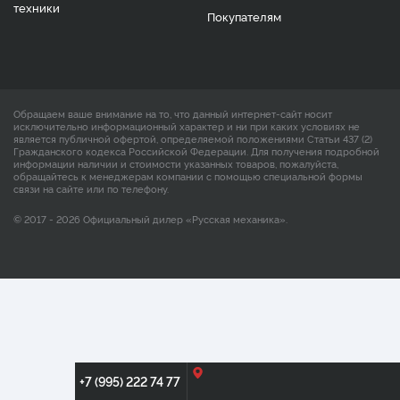
техники
Покупателям
Обращаем ваше внимание на то, что данный интернет-сайт носит
исключительно информационный характер и ни при каких условиях не
является публичной офертой, определяемой положениями Статьи 437 (2)
Гражданского кодекса Российской Федерации. Для получения подробной
информации наличии и стоимости указанных товаров, пожалуйста,
обращайтесь к менеджерам компании с помощью специальной формы
связи на сайте или по телефону.
© 2017 - 2026 Официальный дилер «Русская механика».
+7 (995) 222 74 77