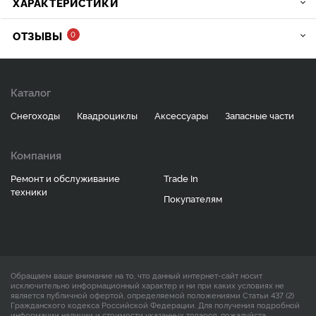
ХАРАКТЕРИСТИКИ
ОТЗЫВЫ
0
Каталог
Снегоходы
Квадроциклы
Аксессуары
Запасные части
Компания
Ремонт и обслуживание
Trade In
техники
Покупателям
Обращаем ваше внимание на то, что данный интернет-сайт носит
исключительно информационный характер и ни при каких условиях не
является публичной офертой, определяемой положениями Статьи 437 (2)
Гражданского кодекса Российской Федерации. Для получения подробной
информации наличии и стоимости указанных товаров, пожалуйста,