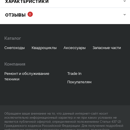
ХАРАКТЕРИСТИКИ
ОТЗЫВЫ
0
Каталог
Снегоходы
Квадроциклы
Аксессуары
Запасные части
Компания
Ремонт и обслуживание
Trade In
техники
Покупателям
Обращаем ваше внимание на то, что данный интернет-сайт носит
исключительно информационный характер и ни при каких условиях не
является публичной офертой, определяемой положениями Статьи 437 (2)
Гражданского кодекса Российской Федерации. Для получения подробной
информации наличии и стоимости указанных товаров, пожалуйста,