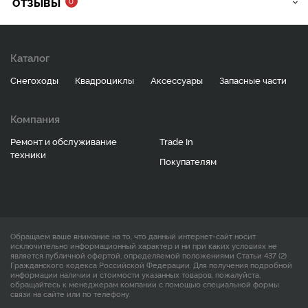
ОТЗЫВЫ
0
Каталог
Снегоходы
Квадроциклы
Аксессуары
Запасные части
Компания
Ремонт и обслуживание
Trade In
техники
Покупателям
Обращаем ваше внимание на то, что данный интернет-сайт носит
исключительно информационный характер и ни при каких условиях не
является публичной офертой, определяемой положениями Статьи 437 (2)
Гражданского кодекса Российской Федерации. Для получения подробной
информации наличии и стоимости указанных товаров, пожалуйста,
обращайтесь к менеджерам компании с помощью специальной формы
связи на сайте или по телефону.