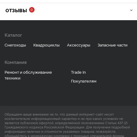
ОТЗЫВЫ
0
Каталог
Снегоходы
Квадроциклы
Аксессуары
Запасные части
Компания
Ремонт и обслуживание
Trade In
техники
Покупателям
Обращаем ваше внимание на то, что данный интернет-сайт носит
исключительно информационный характер и ни при каких условиях не
является публичной офертой, определяемой положениями Статьи 437 (2)
Гражданского кодекса Российской Федерации. Для получения подробной
информации наличии и стоимости указанных товаров, пожалуйста,
обращайтесь к менеджерам компании с помощью специальной формы