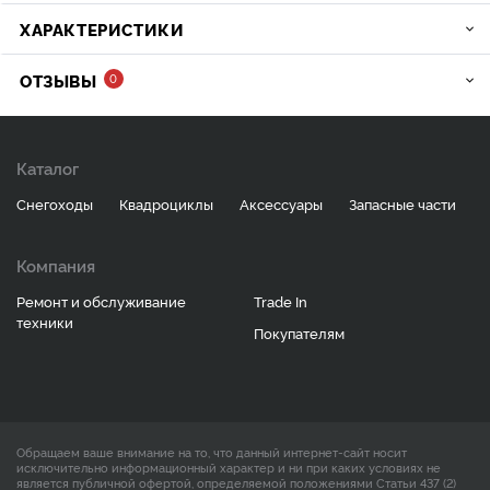
ХАРАКТЕРИСТИКИ
ОТЗЫВЫ
0
Каталог
Снегоходы
Квадроциклы
Аксессуары
Запасные части
Компания
Ремонт и обслуживание
Trade In
техники
Покупателям
Обращаем ваше внимание на то, что данный интернет-сайт носит
исключительно информационный характер и ни при каких условиях не
является публичной офертой, определяемой положениями Статьи 437 (2)