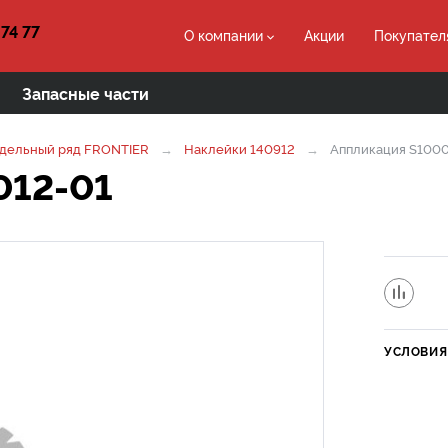
 74 77
О компании
Акции
Покупател
Запасные части
дельный ряд FRONTIER
Наклейки 140912
Аппликация S100
012-01
УСЛОВИЯ