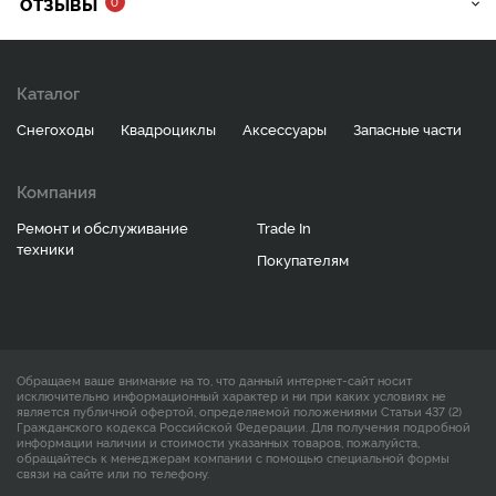
ОТЗЫВЫ
0
Каталог
Снегоходы
Квадроциклы
Аксессуары
Запасные части
Компания
Ремонт и обслуживание
Trade In
техники
Покупателям
Обращаем ваше внимание на то, что данный интернет-сайт носит
исключительно информационный характер и ни при каких условиях не
является публичной офертой, определяемой положениями Статьи 437 (2)
Гражданского кодекса Российской Федерации. Для получения подробной
информации наличии и стоимости указанных товаров, пожалуйста,
обращайтесь к менеджерам компании с помощью специальной формы
связи на сайте или по телефону.