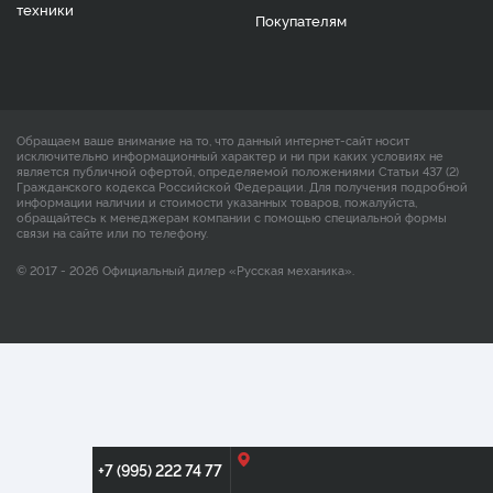
техники
Покупателям
Обращаем ваше внимание на то, что данный интернет-сайт носит
исключительно информационный характер и ни при каких условиях не
является публичной офертой, определяемой положениями Статьи 437 (2)
Гражданского кодекса Российской Федерации. Для получения подробной
информации наличии и стоимости указанных товаров, пожалуйста,
обращайтесь к менеджерам компании с помощью специальной формы
связи на сайте или по телефону.
© 2017 - 2026 Официальный дилер «Русская механика».
+7 (995) 222 74 77