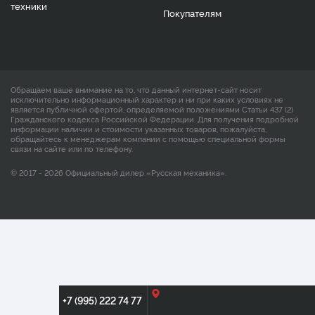
техники
Покупателям
Обращаем ваше внимание на то, что данный интернет-сайт носит
исключительно информационный характер и ни при каких условиях не
является публичной офертой, определяемой положениями Статьи 437 (2)
Гражданского кодекса Российской Федерации. Для получения подробной
информации наличии и стоимости указанных товаров, пожалуйста,
обращайтесь к менеджерам компании с помощью специальной формы
связи на сайте или по телефону.
© 2017 - 2026 Официальный дилер «Русская механика».
+7 (995) 222 74 77