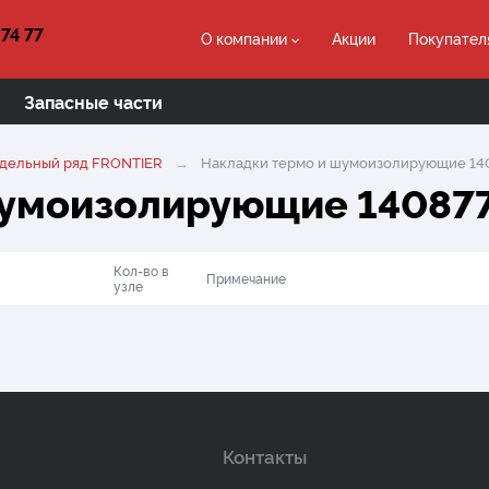
 74 77
О компании
Акции
Покупател
Запасные части
дельный ряд FRONTIER
Накладки термо и шумоизолирующие 14
шумоизолирующие 14087
Кол-во в
Примечание
узле
Контакты