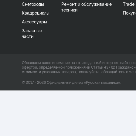
Снегоходы
Ремонт и обслуживание
Trade 
техники
Квадроциклы
Покуп
Аксессуары
Запасные
части
Обращаем ваше внимание на то, что данный интернет-сайт нос
офертой, определяемой положениями Статьи 437 (2) Гражданск
стоимости указанных товаров, пожалуйста, обращайтесь к ме
© 2017 - 2026 Официальный дилер «Русская механика».