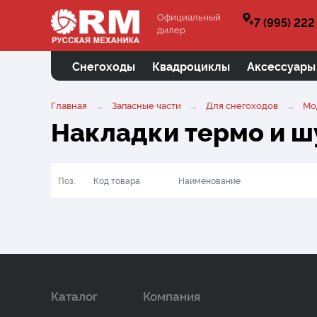
Официальный
+7 (995) 222
дилер
Снегоходы
Квадроциклы
Аксессуары
Главная
Запасные части
Для снегоходов
Мо
Накладки термо и 
Поз.
Код товара
Наименование
Каталог
Компания