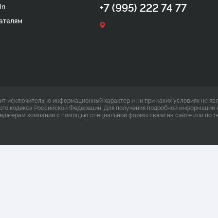
+7 (995) 222 74 77
In
ателям
ит исключительно информационный характер и ни при каких условиях не яв
ого кодекса Российской Федерации. Для получения подробной информации 
неджерам компании с помощью специальной формы связи на сайте или по т