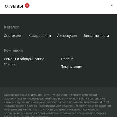
ОТЗЫВЫ
0
Каталог
Снегоходы
Квадроциклы
Аксессуары
Запасные части
Компания
Ремонт и обслуживание
Trade In
техники
Покупателям
Обращаем ваше внимание на то, что данный интернет-сайт носит
исключительно информационный характер и ни при каких условиях не
является публичной офертой, определяемой положениями Статьи 437 (2)
Гражданского кодекса Российской Федерации. Для получения подробной
информации наличии и стоимости указанных товаров, пожалуйста,
обращайтесь к менеджерам компании с помощью специальной формы
связи на сайте или по телефону.