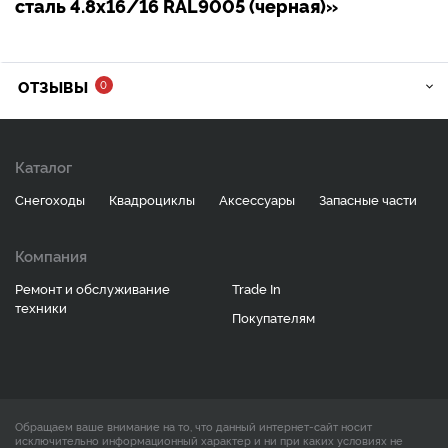
сталь 4.8х16/16 RAL9005 (черная)»
ОТЗЫВЫ
0
Каталог
Снегоходы
Квадроциклы
Аксессуары
Запасные части
Компания
Ремонт и обслуживание
Trade In
техники
Покупателям
Обращаем ваше внимание на то, что данный интернет-сайт носит
исключительно информационный характер и ни при каких условиях не