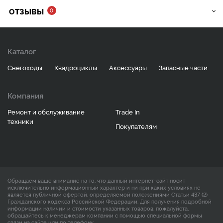
ОТЗЫВЫ
0
Каталог
Снегоходы
Квадроциклы
Аксессуары
Запасные части
Компания
Ремонт и обслуживание
Trade In
техники
Покупателям
Обращаем ваше внимание на то, что данный интернет-сайт носит
исключительно информационный характер и ни при каких условиях не
является публичной офертой, определяемой положениями Статьи 437 (2)
Гражданского кодекса Российской Федерации. Для получения подробной
информации наличии и стоимости указанных товаров, пожалуйста,
обращайтесь к менеджерам компании с помощью специальной формы
связи на сайте или по телефону.