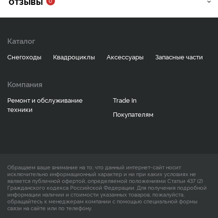
ОТЗЫВЫ
0
Каталог
Снегоходы
Квадроциклы
Аксессуары
Запасные части
Компания
Ремонт и обслуживание
Trade In
техники
Покупателям
Обращаем ваше внимание на то, что данный интернет-сайт носит
исключительно информационный характер и ни при каких условиях не
является публичной офертой, определяемой положениями Статьи 437 (2)
Гражданского кодекса Российской Федерации. Для получения подробной
информации наличии и стоимости указанных товаров, пожалуйста,
обращайтесь к менеджерам компании с помощью специальной формы
связи на сайте или по телефону.