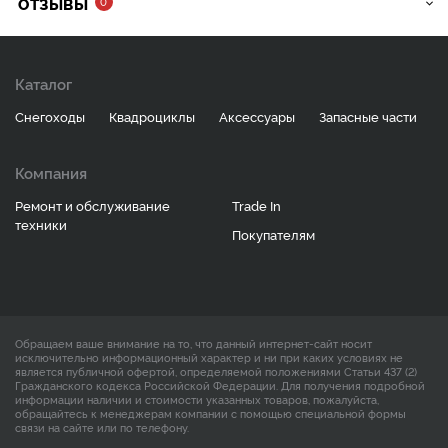
ОТЗЫВЫ
0
Каталог
Снегоходы
Квадроциклы
Аксессуары
Запасные части
Компания
Ремонт и обслуживание
Trade In
техники
Покупателям
Обращаем ваше внимание на то, что данный интернет-сайт носит
исключительно информационный характер и ни при каких условиях не
является публичной офертой, определяемой положениями Статьи 437 (2)
Гражданского кодекса Российской Федерации. Для получения подробной
информации наличии и стоимости указанных товаров, пожалуйста,
обращайтесь к менеджерам компании с помощью специальной формы
связи на сайте или по телефону.