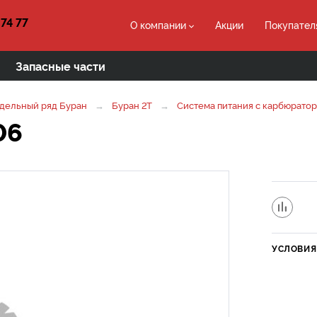
 74 77
О компании
Акции
Покупател
Запасные части
дельный ряд Буран
Буран 2Т
Система питания с карбюратор
06
УСЛОВИЯ