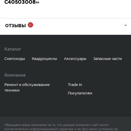
C40503008»
ОТЗЫВЫ
0
Каталог
Снегоходы
Квадроциклы
Аксессуары
Запасные части
Компания
Ремонт и обслуживание
Trade In
техники
Покупателям
Обращаем ваше внимание на то, что данный интернет-сайт носит
исключительно информационный характер и ни при каких условиях не