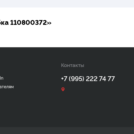
бка 110800372»
Контакты
+7 (995) 222 74 77
In
ателям