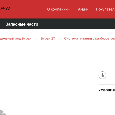
 74 77
О компании
Акции
Покупател
Запасные части
дельный ряд Буран
Буран 2Т
Система питания с карбюрато
УСЛОВИЯ