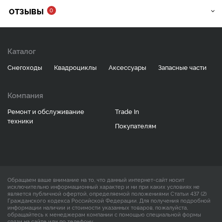
ОТЗЫВЫ
0
Каталог
Снегоходы
Квадроциклы
Аксессуары
Запасные части
Компания
Ремонт и обслуживание
Trade In
техники
Покупателям
Обращаем ваше внимание на то, что данный интернет-сайт носит
исключительно информационный характер и ни при каких условиях не
является публичной офертой, определяемой положениями Статьи 437 (2)
Гражданского кодекса Российской Федерации. Для получения подробной
информации наличии и стоимости указанных товаров, пожалуйста,
обращайтесь к менеджерам компании с помощью специальной формы
связи на сайте или по телефону.