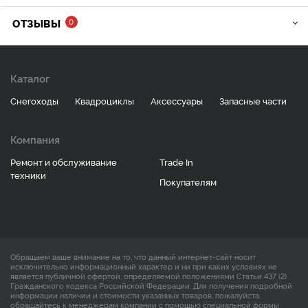
ОТЗЫВЫ
0
Каталог
Снегоходы
Квадроциклы
Аксессуары
Запасные части
Компания
Ремонт и обслуживание
Trade In
техники
Покупателям
Обращаем ваше внимание на то, что данный интернет-сайт носит
исключительно информационный характер и ни при каких условиях не
является публичной офертой, определяемой положениями Статьи 437 (2)
Гражданского кодекса Российской Федерации. Для получения подробной
информации наличии и стоимости указанных товаров, пожалуйста,
обращайтесь к менеджерам компании с помощью специальной формы