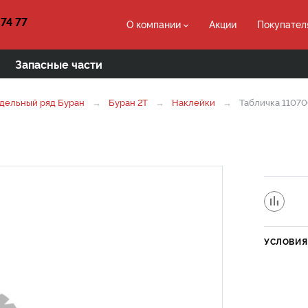
 74 77
О компании
Акции
Покупател
Запасные части
дельный ряд Буран
Буран 2Т
Наклейки
Табличка 1107
УСЛОВИЯ