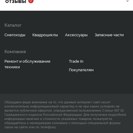
ОТЗЫВЫ
0
Каталог
Снегоходы
Квадроциклы
Аксессуары
Запасные части
Компания
Ремонт и обслуживание
Trade In
техники
Покупателям
Обращаем ваше внимание на то, что данный интернет-сайт носит
исключительно информационный характер и ни при каких условиях не
является публичной офертой, определяемой положениями Статьи 437 (2)
Гражданского кодекса Российской Федерации. Для получения подробной
информации наличии и стоимости указанных товаров, пожалуйста,
обращайтесь к менеджерам компании с помощью специальной формы
связи на сайте или по телефону.