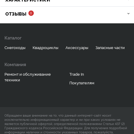
ОТЗЫВЫ
0
Каталог
Снегоходы
Квадроциклы
Аксессуары
Запасные части
Компания
Ремонт и обслуживание
Trade In
техники
Покупателям
Обращаем ваше внимание на то, что данный интернет-сайт носит
исключительно информационный характер и ни при каких условиях не
является публичной офертой, определяемой положениями Статьи 437 (2)
Гражданского кодекса Российской Федерации. Для получения подробной
информации наличии и стоимости указанных товаров, пожалуйста,