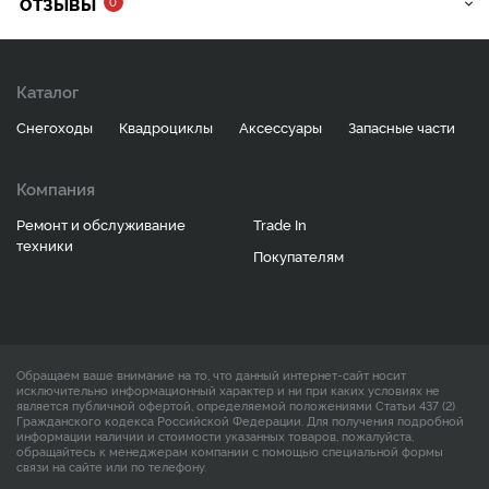
ОТЗЫВЫ
0
Каталог
Снегоходы
Квадроциклы
Аксессуары
Запасные части
Компания
Ремонт и обслуживание
Trade In
техники
Покупателям
Обращаем ваше внимание на то, что данный интернет-сайт носит
исключительно информационный характер и ни при каких условиях не
является публичной офертой, определяемой положениями Статьи 437 (2)
Гражданского кодекса Российской Федерации. Для получения подробной
информации наличии и стоимости указанных товаров, пожалуйста,
обращайтесь к менеджерам компании с помощью специальной формы
связи на сайте или по телефону.