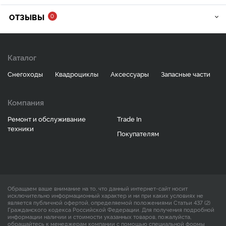
ОТЗЫВЫ
0
Каталог
Снегоходы
Квадроциклы
Аксессуары
Запасные части
Компания
Ремонт и обслуживание
Trade In
техники
Покупателям
Обращаем ваше внимание на то, что данный интернет-сайт носит
исключительно информационный характер и ни при каких условиях не
является публичной офертой, определяемой положениями Статьи 437 (2)
Гражданского кодекса Российской Федерации. Для получения подробной
информации наличии и стоимости указанных товаров, пожалуйста,
обращайтесь к менеджерам компании с помощью специальной формы