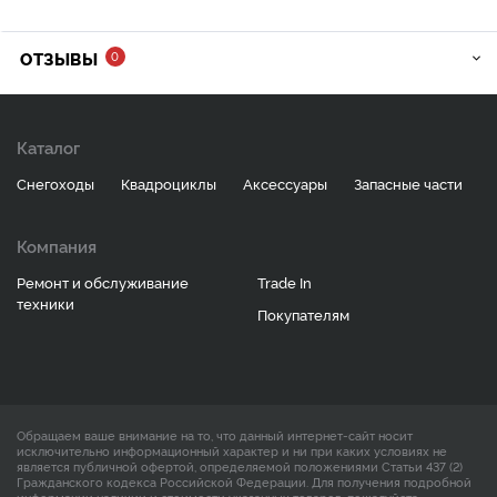
ОТЗЫВЫ
0
Каталог
Снегоходы
Квадроциклы
Аксессуары
Запасные части
Компания
Ремонт и обслуживание
Trade In
техники
Покупателям
Обращаем ваше внимание на то, что данный интернет-сайт носит
исключительно информационный характер и ни при каких условиях не
является публичной офертой, определяемой положениями Статьи 437 (2)
Гражданского кодекса Российской Федерации. Для получения подробной