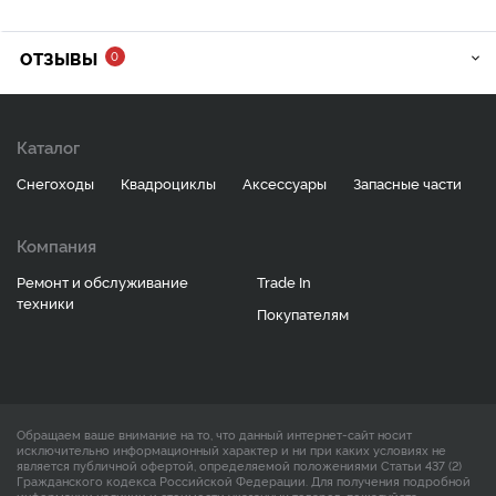
ОТЗЫВЫ
0
Каталог
Снегоходы
Квадроциклы
Аксессуары
Запасные части
Компания
Ремонт и обслуживание
Trade In
техники
Покупателям
Обращаем ваше внимание на то, что данный интернет-сайт носит
исключительно информационный характер и ни при каких условиях не
является публичной офертой, определяемой положениями Статьи 437 (2)
Гражданского кодекса Российской Федерации. Для получения подробной