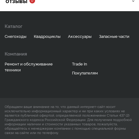
ОТЗЫВЫ
0
Каталог
Снегоходы
Квадроциклы
Аксессуары
Запасные части
Компания
Ремонт и обслуживание
Trade In
техники
Покупателям
Обращаем ваше внимание на то, что данный интернет-сайт носит
исключительно информационный характер и ни при каких условиях не
является публичной офертой, определяемой положениями Статьи 437 (2)
Гражданского кодекса Российской Федерации. Для получения подробной
информации наличии и стоимости указанных товаров, пожалуйста,
обращайтесь к менеджерам компании с помощью специальной формы
связи на сайте или по телефону.