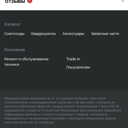
ОТЗЫВЫ
0
Каталог
Снегоходы
Квадроциклы
Аксессуары
Запасные части
Компания
Ремонт и обслуживание
Trade In
техники
Покупателям
Обращаем ваше внимание на то, что данный интернет-сайт носит
исключительно информационный характер и ни при каких условиях не
является публичной офертой, определяемой положениями Статьи 437 (2)
Гражданского кодекса Российской Федерации. Для получения подробной
информации наличии и стоимости указанных товаров, пожалуйста,
обращайтесь к менеджерам компании с помощью специальной формы
связи на сайте или по телефону.