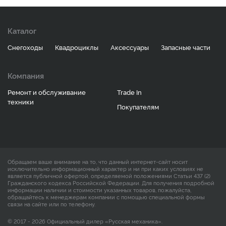
Каталог
Снегоходы
Квадроциклы
Аксессуары
Запасные части
Компания
Ремонт и обслуживание
Trade In
техники
Покупателям
Обращаем ваше внимание на то, что данный интернет-сайт носит
исключительно информационный характер и ни при каких условиях не
является публичной офертой, определяемой положениями Статьи 437 (2)
Гражданского кодекса Российской Федерации. Для получения подробной
информации наличии и стоимости указанных товаров, пожалуйста,
обращайтесь к менеджерам компании с помощью специальной формы
связи на сайте или по телефону.
© 2017 - 2026 Официальный дилер «Русская механика».