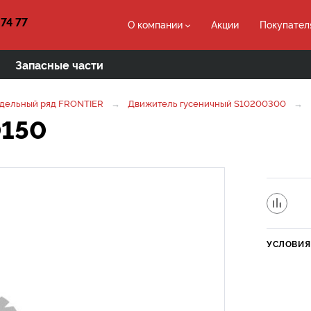
 74 77
О компании
Акции
Покупател
Запасные части
дельный ряд FRONTIER
Движитель гусеничный S10200300
0150
УСЛОВИЯ