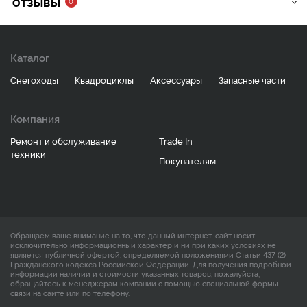
ОТЗЫВЫ
0
Каталог
Снегоходы
Квадроциклы
Аксессуары
Запасные части
Компания
Ремонт и обслуживание
Trade In
техники
Покупателям
Обращаем ваше внимание на то, что данный интернет-сайт носит
исключительно информационный характер и ни при каких условиях не
является публичной офертой, определяемой положениями Статьи 437 (2)
Гражданского кодекса Российской Федерации. Для получения подробной
информации наличии и стоимости указанных товаров, пожалуйста,
обращайтесь к менеджерам компании с помощью специальной формы
связи на сайте или по телефону.