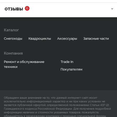
ОТЗЫВЫ
0
Каталог
Снегоходы
Квадроциклы
Аксессуары
Запасные части
Компания
Ремонт и обслуживание
Trade In
техники
Покупателям
Обращаем ваше внимание на то, что данный интернет-сайт носит
исключительно информационный характер и ни при каких условиях не
является публичной офертой, определяемой положениями Статьи 437 (2)
Гражданского кодекса Российской Федерации. Для получения подробной
информации наличии и стоимости указанных товаров, пожалуйста,
обращайтесь к менеджерам компании с помощью специальной формы