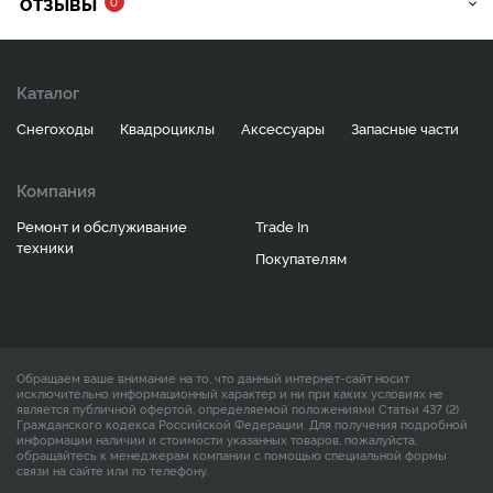
ОТЗЫВЫ
0
Каталог
Снегоходы
Квадроциклы
Аксессуары
Запасные части
Компания
Ремонт и обслуживание
Trade In
техники
Покупателям
Обращаем ваше внимание на то, что данный интернет-сайт носит
исключительно информационный характер и ни при каких условиях не
является публичной офертой, определяемой положениями Статьи 437 (2)
Гражданского кодекса Российской Федерации. Для получения подробной
информации наличии и стоимости указанных товаров, пожалуйста,
обращайтесь к менеджерам компании с помощью специальной формы
связи на сайте или по телефону.