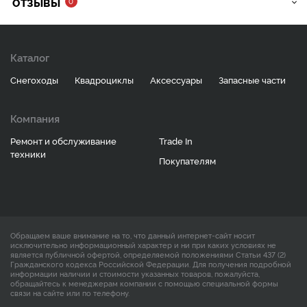
ОТЗЫВЫ
0
Каталог
Снегоходы
Квадроциклы
Аксессуары
Запасные части
Компания
Ремонт и обслуживание
Trade In
техники
Покупателям
Обращаем ваше внимание на то, что данный интернет-сайт носит
исключительно информационный характер и ни при каких условиях не
является публичной офертой, определяемой положениями Статьи 437 (2)
Гражданского кодекса Российской Федерации. Для получения подробной
информации наличии и стоимости указанных товаров, пожалуйста,
обращайтесь к менеджерам компании с помощью специальной формы
связи на сайте или по телефону.