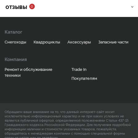
ОТЗЫВЫ
0
Каталог
Снегоходы
Квадроциклы
Аксессуары
Запасные части
Компания
Ремонт и обслуживание
Trade In
техники
Покупателям
Обращаем ваше внимание на то, что данный интернет-сайт носит
исключительно информационный характер и ни при каких условиях не
является публичной офертой, определяемой положениями Статьи 437 (2)
Гражданского кодекса Российской Федерации. Для получения подробной
информации наличии и стоимости указанных товаров, пожалуйста,
обращайтесь к менеджерам компании с помощью специальной формы
связи на сайте или по телефону.