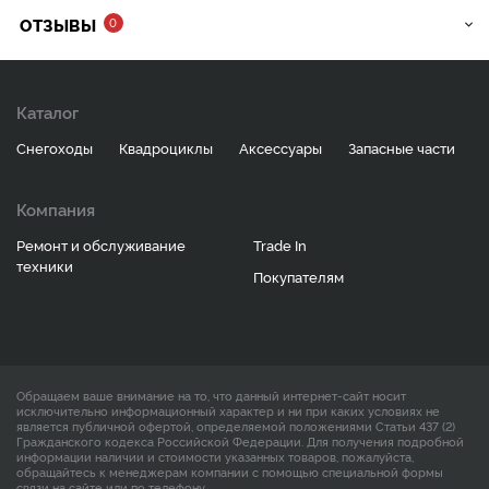
ОТЗЫВЫ
0
Каталог
Снегоходы
Квадроциклы
Аксессуары
Запасные части
Компания
Ремонт и обслуживание
Trade In
техники
Покупателям
Обращаем ваше внимание на то, что данный интернет-сайт носит
исключительно информационный характер и ни при каких условиях не
является публичной офертой, определяемой положениями Статьи 437 (2)
Гражданского кодекса Российской Федерации. Для получения подробной
информации наличии и стоимости указанных товаров, пожалуйста,
обращайтесь к менеджерам компании с помощью специальной формы
связи на сайте или по телефону.