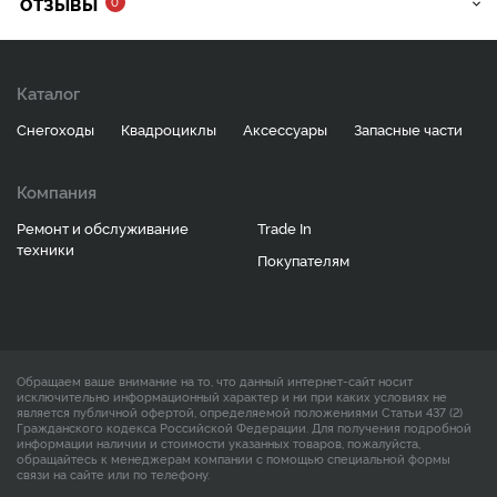
ОТЗЫВЫ
0
Каталог
Снегоходы
Квадроциклы
Аксессуары
Запасные части
Компания
Ремонт и обслуживание
Trade In
техники
Покупателям
Обращаем ваше внимание на то, что данный интернет-сайт носит
исключительно информационный характер и ни при каких условиях не
является публичной офертой, определяемой положениями Статьи 437 (2)
Гражданского кодекса Российской Федерации. Для получения подробной
информации наличии и стоимости указанных товаров, пожалуйста,
обращайтесь к менеджерам компании с помощью специальной формы
связи на сайте или по телефону.