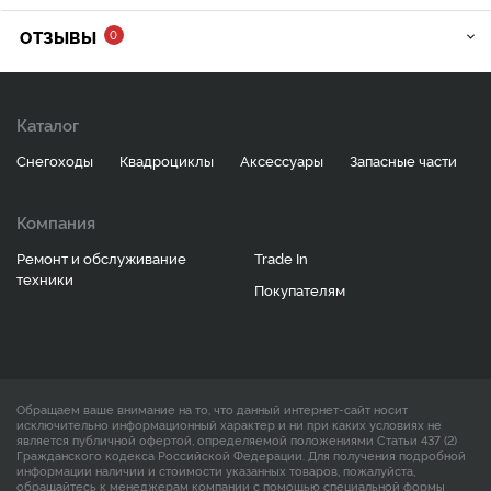
ОТЗЫВЫ
0
Каталог
Снегоходы
Квадроциклы
Аксессуары
Запасные части
Компания
Ремонт и обслуживание
Trade In
техники
Покупателям
Обращаем ваше внимание на то, что данный интернет-сайт носит
исключительно информационный характер и ни при каких условиях не
является публичной офертой, определяемой положениями Статьи 437 (2)
Гражданского кодекса Российской Федерации. Для получения подробной
информации наличии и стоимости указанных товаров, пожалуйста,
обращайтесь к менеджерам компании с помощью специальной формы