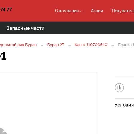
 74 77
О компании
Акции
Покупател
Запасные части
дельный ряд Буран
Буран 2Т
Капот 110700540
Планка 
01
УСЛОВИЯ