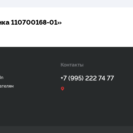
нка 110700168-01»
Контакты
+7 (995) 222 74 77
In
ателям