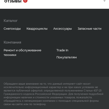
ОТЗЫВЫ
0
Каталог
Снегоходы
Квадроциклы
Аксессуары
Запасные части
Компания
Ремонт и обслуживание
Trade In
техники
Покупателям
Обращаем ваше внимание на то, что данный интернет-сайт носит
исключительно информационный характер и ни при каких условиях не
является публичной офертой, определяемой положениями Статьи 437 (2)
Гражданского кодекса Российской Федерации. Для получения подробной
информации наличии и стоимости указанных товаров, пожалуйста,
обращайтесь к менеджерам компании с помощью специальной формы
связи на сайте или по телефону.